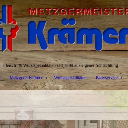
Fleisch- & Wurstspezialitäten seit 1889 aus eigener Schlachtung
e
Metzgerei Krämer
Wurstspezialitäten
Partyservice