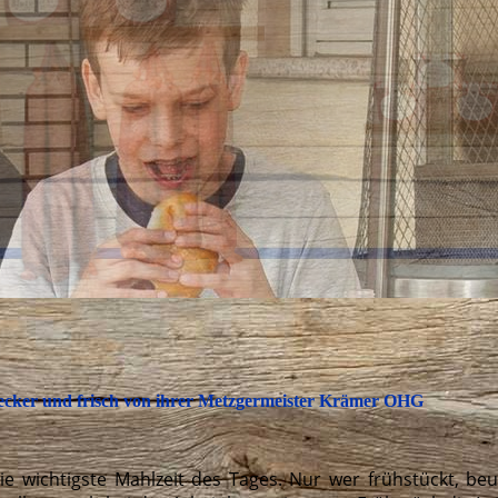
- lecker und frisch von ihrer Metzgermeister Krämer OHG
die wichtigste Mahlzeit des Tages. Nur wer frühstückt, b