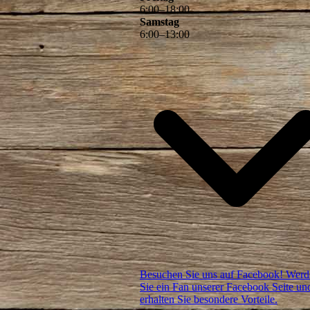
6
:
00
–
18
:
00
Samstag
6
:
00
–
13
:
00
Besuchen Sie uns auf Facebook! Werd
Sie ein Fan unserer Facebook Seite un
erhalten Sie besondere Vorteile.