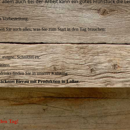
 allem auch bei der Arbeit kann ein gutes Frühstück die Le
 Vorbestellung.
en Sie auch alles, was Sie zum Start in den Tag brauchen:
asagne, Schnitzel etc.
itäten
drinks finden Sie in unserer Kühlung
kerei Bierau mit Produktion in Lollar.
eden Tag!