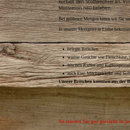
kurbelt den Stoffwechsel an. Vor
Motivation neu beleben.
Bei größeren Mengen bitten wir Sie um
In unserer Metzgerei in Lollar bekomm
belegte Brötchen
warme Gerichte wie Fleischkäse, L
frischen Kaffee und Kaffeespezial
auch Eier, Milchgetränke und Soft
Unsere Brötchen kommen aus der Bäc
So starten Sie gut gestärkt in j