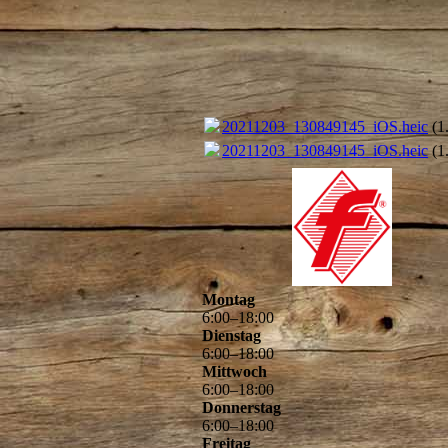
20211203_130849145_iOS.heic
(1
20211203_130849145_iOS.heic
(1
Montag
6
:
00
–
18
:
00
Dienstag
6
:
00
–
18
:
00
Mittwoch
6
:
00
–
18
:
00
Donnerstag
6
:
00
–
18
:
00
Freitag