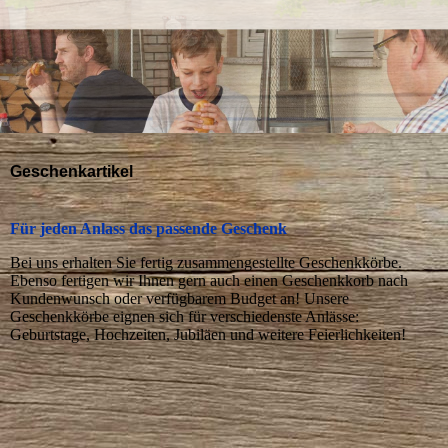
Geschenkartikel
Für jeden Anlass das passende Geschenk
Bei uns erhalten Sie fertig zusammengestellte Geschenkkörbe.
Ebenso fertigen wir Ihnen gern auch einen Geschenkkorb nach
Kundenwunsch oder verfügbarem Budget an! Unsere
Geschenkkörbe eignen sich für verschiedenste Anlässe:
Geburtstage, Hochzeiten, Jubiläen und weitere Feierlichkeiten!