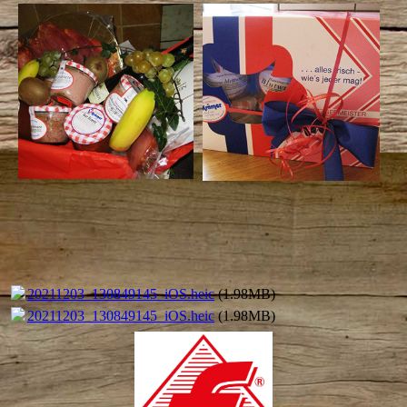
20211203_130849145_iOS.heic
(1.98MB)
20211203_130849145_iOS.heic
(1.98MB)