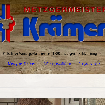
Fleisch- & Wurstspezialitäten seit 1889 aus eigener Schlachtung
e
Metzgerei Krämer
Wurstspezialitäten
Partyservice