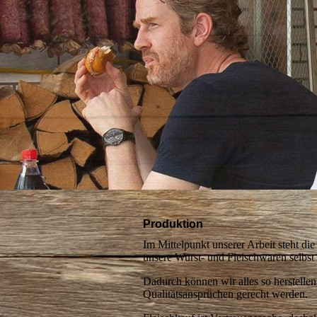
Produktion
Im Mittelpunkt unserer Arbeit steht di
unsere Wurst- und Fleischwaren selbst 
Dadurch können wir alles so herstell
Qualitätsansprüchen gerecht werden.