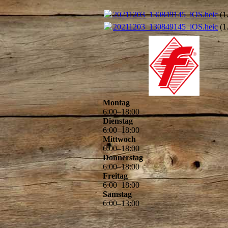
20211203_130849145_iOS.heic
(1
20211203_130849145_iOS.heic
(1
Montag
6
:
00
–
18
:
00
Dienstag
6
:
00
–
18
:
00
Mittwoch
6
:
00
–
18
:
00
Donnerstag
6
:
00
–
18
:
00
Freitag
6
:
00
–
18
:
00
Samstag
6
:
00
–
13
:
00